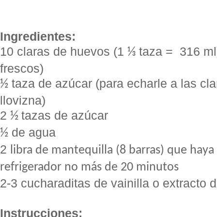
Ingredientes:
10 claras de huevos (1
taza = 316 ml
⅓
frescos)
taza de azúcar (para echarle a las cl
½
llovizna)
2
tazas de azúcar
½
de agua
½
2
libra de mantequilla (8 barras) que haya
refrigerador no más de 20 minutos
2-3 cucharaditas de vainilla o extracto 
Instrucciones: