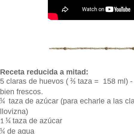
Receta reducida a mitad:
5 claras de huevos (
taza = 158 ml) -
⅔
bien frescos.
taza de azúcar (para echarle a las cl
¼
llovizna)
taza de azúcar
¼
1
de agua
¼