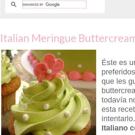
Italian Meringue Buttercream
Éste es u
preferidos
que les g
buttercre
todavía n
esta rece
intentarlo
Italiano 