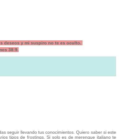
is deseos y mi suspiro no te es oculto.
os 38:9.
s seguir llevando tus conocimientos. Quiero saber si este
rios tipos de frostings. Si solo es de merengue italiano te