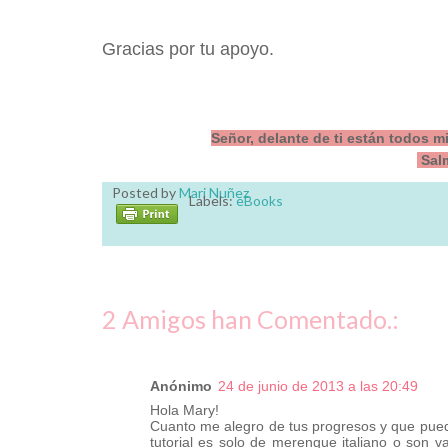
Gracias por tu apoyo.
Señor, delante de ti están todos m
Salm
Posted by
Mari Nuñez
Labels:
eBooks
2 Amigos han Comentado.:
Anónimo
24 de junio de 2013 a las 20:49
Hola Mary!
Cuanto me alegro de tus progresos y que pueda
tutorial es solo de merengue italiano o son va