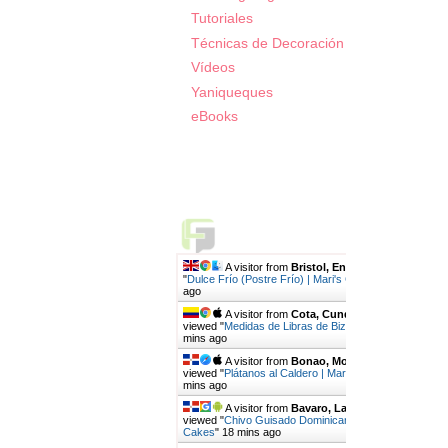
Tutoriales
Técnicas de Decoración
Vídeos
Yaniqueques
eBooks
Live Traffic Feed
A visitor from
Bristol, England
viewed
"
Dulce Frío (Postre Frío) | Mari's Cakes
"
4 mins
ago
A visitor from
Cota, Cundinamarca
viewed "
Medidas de Libras de Bizcochos por…
"
9
mins ago
A visitor from
Bonao, Monsenor Nouel
viewed "
Plátanos al Caldero | Mari's Cakes
"
10
mins ago
A visitor from
Bavaro, La Altagracia
viewed "
Chivo Guisado Dominicano | Mari's
Cakes
"
18 mins ago