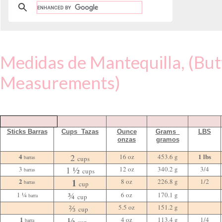
Medidas de Mantequilla, (But
Measurements)
Sticks Barras
Cups Tazas
Ounce
Grams
LBS
onzas
gramos
4
2
1 lbs
16 oz
453.6 g
barras
cups
1 ½
3
12 oz
340.2 g
3/4
barras
cups
2
1
8 oz
226.8 g
1/2
barras
cup
¾
1 ¼
6 oz
170.1 g
barra
cup
⅔
5.5 oz
151.2 g
cup
1
½
4 oz
113.4 g
1/4
barra