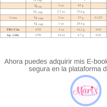
cup
⅜
3 oz
85 g
cup
⅓
2.7 oz
75.6 g
cup
¼
½
2 oz
57 g
0.125
cup
barra
⅛
1 oz
28.4 g
cup
TBS /Cda
3/50
.5 oz
14.2 g
0.03
tsp /cdta
1/50
.16 oz
4.7 g
0.01
Ahora puedes adquirir mis E-book
segura en la plataforma