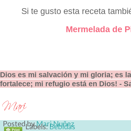
Si te gusto esta receta tambi
Mermelada de P
Dios es mi salvación y mi gloria; es 
fortalece; mi refugio está en Dios! - 
Posted by
Mari Nuñez
Labels:
Bebidas