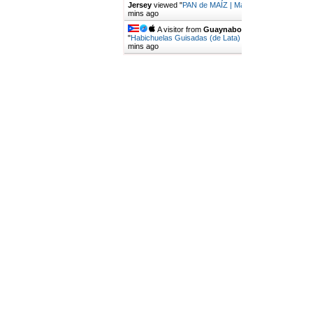
Jersey
viewed "
PAN de MAÍZ | Mari's Cakes
"
56
mins ago
A visitor from
Guaynabo
viewed
"
Habichuelas Guisadas (de Lata) | Mari's…
"
57
mins ago
Get Script
Real Time
Tracking ON