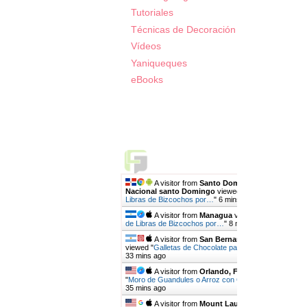
Tutoriales
Técnicas de Decoración
Vídeos
Yaniqueques
eBooks
Live Traffic Feed
A visitor from
Santo Domingo, Distrito
Nacional santo Domingo
viewed "
Medidas de
Libras de Bizcochos por…
"
6 mins ago
A visitor from
Managua
viewed "
Medidas
de Libras de Bizcochos por…
"
8 mins ago
A visitor from
San Bernardo, Chaco
viewed "
Galletas de Chocolate para Decorar |…
"
33 mins ago
A visitor from
Orlando, Florida
viewed
"
Moro de Guandules o Arroz con Guandules…
"
35 mins ago
A visitor from
Mount Laurel, New