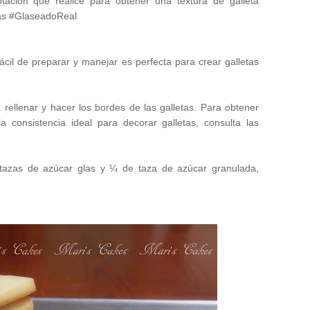
ación que realicé para obtener una textura de galleta
tas #GlaseadoReal
ácil de preparar y manejar es perfecta para crear galletas
ra rellenar y hacer los bordes de las galletas. Para obtener
 consistencia ideal para decorar galletas, consulta las
½ tazas de azúcar glas y ¼ de taza de azúcar granulada,