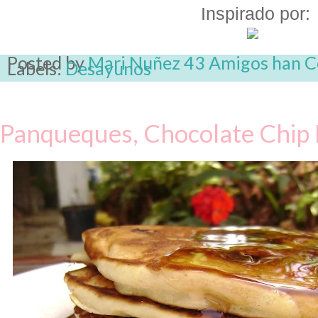
Inspirado por:
Posted by
Mari Nuñez
43 Amigos han 
Labels:
Desayunos
Panqueques, Chocolate Chip