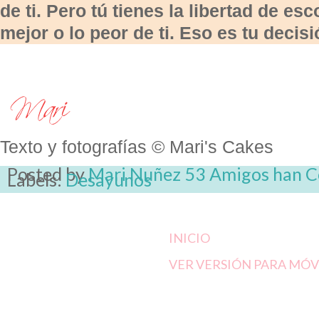
de ti. Pero tú tienes la libertad de esc
mejor o lo peor de ti. Eso es tu decisi
Texto y fotografías © Mari's Cakes
Posted by
Mari Nuñez
53 Amigos han 
Labels:
Desayunos
INICIO
VER VERSIÓN PARA MÓV