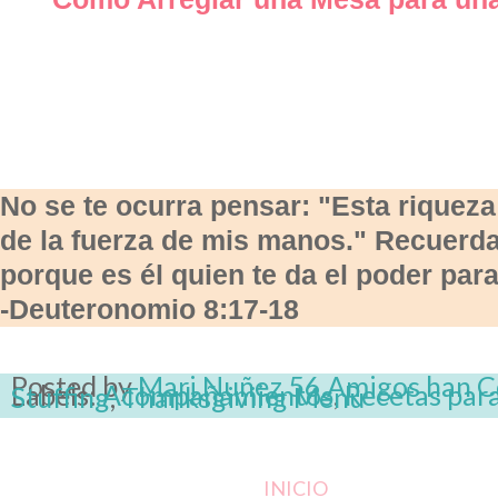
No se te ocurra pensar: "Esta riqueza
de la fuerza de mis manos." Recuerda
porque es él quien te da el poder par
-Deuteronomio 8:17-18
Posted by
Mari Nuñez
56 Amigos han 
Labels:
Acompañamientos
,
Recetas par
Stuffing
,
Thanksgiving Menu
INICIO