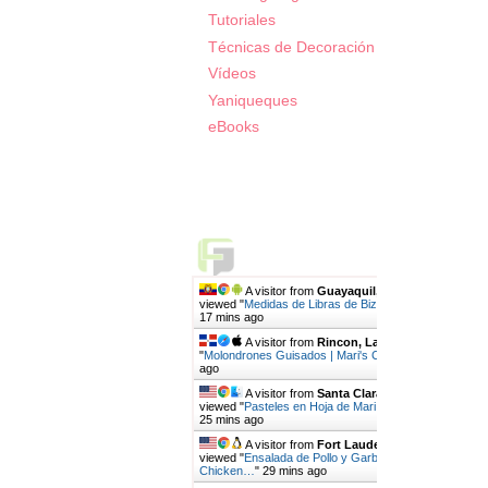
Tutoriales
Técnicas de Decoración
Vídeos
Yaniqueques
eBooks
Live Traffic Feed
A visitor from
Guayaquil, Guayas
viewed "
Medidas de Libras de Bizcochos por…
"
17 mins ago
A visitor from
Rincon, La Vega
viewed
"
Molondrones Guisados | Mari's Cakes
"
19 mins
ago
A visitor from
Santa Clara, California
viewed "
Pasteles en Hoja de Mari | Mari's Cakes
"
25 mins ago
A visitor from
Fort Lauderdale, Florida
viewed "
Ensalada de Pollo y Garbanzos -
Chicken…
"
29 mins ago