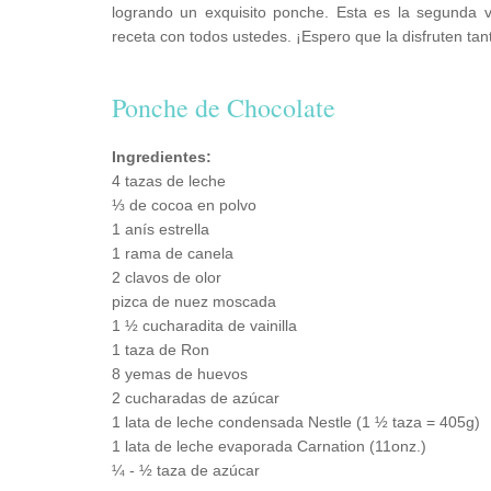
logrando un exquisito ponche. Esta es la segunda 
receta con todos ustedes. ¡Espero que la disfruten ta
Ponche de Chocolate
Ingredientes:
4 tazas de leche
⅓ de cocoa en polvo
1 anís estrella
1 rama de canela
2 clavos de olor
pizca de nuez moscada
1 ½ cucharadita de vainilla
1 taza de Ron
8 yemas de huevos
2 cucharadas de azúcar
1 lata de leche condensada Nestle (1 ½ taza = 405g)
1 lata de leche evaporada Carnation (11onz.)
¼ - ½ taza de azúcar