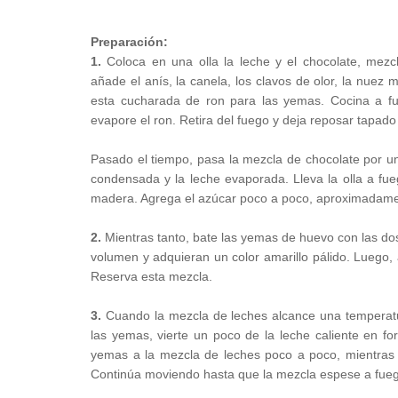
Preparación:
1.
Coloca en una olla la leche y el chocolate, mezc
añade el anís, la canela, los clavos de olor, la nue
esta cucharada de ron para las yemas. Cocina a fu
evapore el ron. Retira del fuego y deja reposar tapad
Pasado el tiempo, pasa la mezcla de chocolate por un
condensada y la leche evaporada. Lleva la olla a 
madera. Agrega el azúcar poco a poco, aproximadamen
2.
Mientras tanto, bate las yemas de huevo con las dos
volumen y adquieran un color amarillo pálido. Luego
Reserva esta mezcla.
3.
Cuando la mezcla de leches alcance una temperatur
las yemas, vierte un poco de la leche caliente en f
yemas a la mezcla de leches poco a poco, mientras 
Continúa moviendo hasta que la mezcla espese a fuego