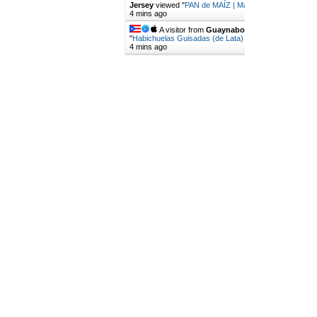
Jersey
viewed "
PAN de MAÍZ | Mari's Cakes
"
1 hr
4 mins ago
A visitor from
Guaynabo
viewed
"
Habichuelas Guisadas (de Lata) | Mari's…
"
1 hr
5 mins ago
Get Script
Real Time
Tracking ON