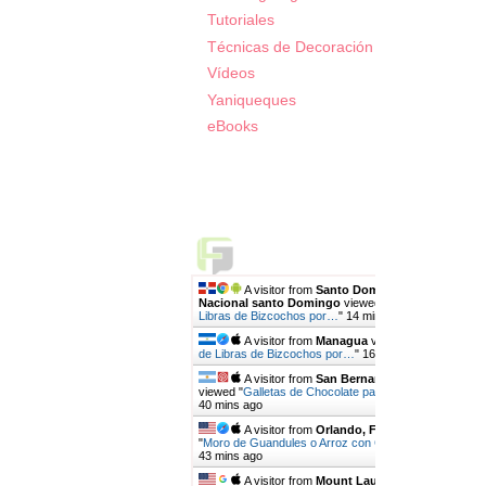
Tutoriales
Técnicas de Decoración
Vídeos
Yaniqueques
eBooks
Live Traffic Feed
A visitor from
Santo Domingo, Distrito
Nacional santo Domingo
viewed "
Medidas de
Libras de Bizcochos por…
"
14 mins ago
A visitor from
Managua
viewed "
Medidas
de Libras de Bizcochos por…
"
16 mins ago
A visitor from
San Bernardo, Chaco
viewed "
Galletas de Chocolate para Decorar |…
"
40 mins ago
A visitor from
Orlando, Florida
viewed
"
Moro de Guandules o Arroz con Guandules…
"
43 mins ago
A visitor from
Mount Laurel, New