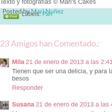
Texto y fotografías © Mari's Cakes
Posted by
Mari Nuñez
Labels:
Pan
23 Amigos han Comentado.:
Mila
21 de enero de 2013 a las 2:4
Tienen que ser una delicia, y para 
besos
Responder
Susana
21 de enero de 2013 a las 