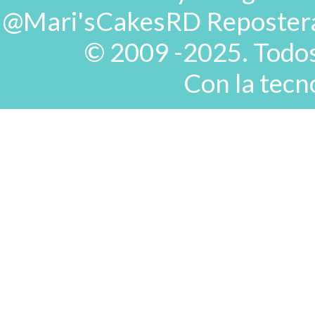
@Mari'sCakesRD Repostera d
© 2009 -2025. Todos
Con la tecn