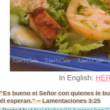
In English:
HE
"Es bueno el Señor con quienes le b
él esperan." ~ Lamentaciones 3:25
Posted by
Mari Nuñez
23 Amigos han 