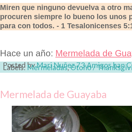
Miren que ninguno devuelva a otro ma
procuren siempre lo bueno los unos p
para con todos. - 1 Tesalonicenses 5:
Hace un año:
Mermelada de Gua
Posted by
Mari Nuñez
73 Amigos han 
Labels:
Mermeladas
,
Otoño / Thanksgiv
Mermelada de Guayaba