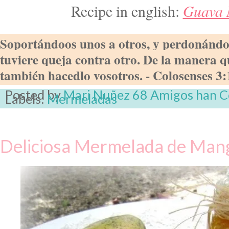
Guava 
Recipe in english:
Soportándoos unos a otros, y perdonándoo
tuviere queja contra otro. De la manera q
también hacedlo vosotros.
- Colosenses 3:
Posted by
Mari Nuñez
68 Amigos han 
Labels:
Mermeladas
Deliciosa Mermelada de Man