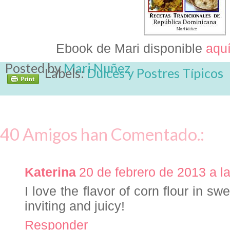
Ebook de Mari disponible
aqu
Posted by
Mari Nuñez
Labels:
Dulces y Postres Típicos
40 Amigos han Comentado.:
Katerina
20 de febrero de 2013 a l
I love the flavor of corn flour in s
inviting and juicy!
Responder