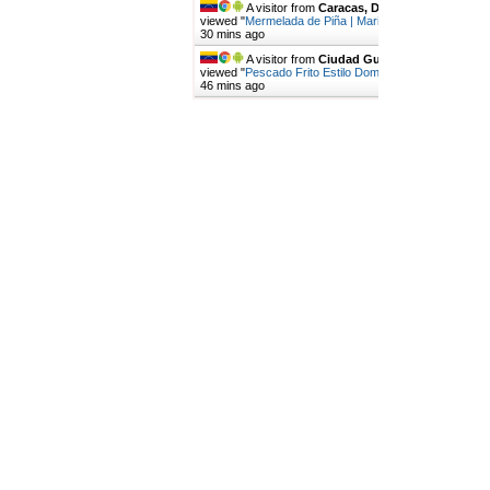
A visitor from
Caracas, Distrito Capital
viewed "
Mermelada de Piña | Mari's Cakes
"
1 hr
30 mins ago
A visitor from
Ciudad Guayana, Bolivar
viewed "
Pescado Frito Estilo Dominicano |…
"
1 hr
46 mins ago
Get Script
Real Time
Tracking ON