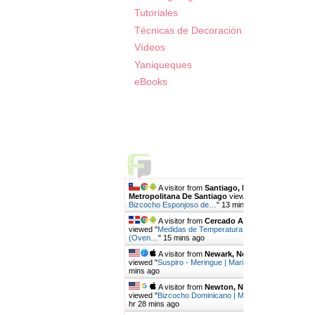
Tutoriales
Técnicas de Decoración
Vídeos
Yaniqueques
eBooks
Live Traffic Feed
A visitor from
Santiago, Region
Metropolitana De Santiago
viewed "
Receta de
Bizcocho Esponjoso de…
"
13 mins ago
A visitor from
Cercado Abajo, San Juan
viewed "
Medidas de Temperatura de Horno,
(Oven…
"
15 mins ago
A visitor from
Newark, New Jersey
viewed "
Suspiro - Meringue | Mari's Cakes
"
15
mins ago
A visitor from
Newton, New Jersey
viewed "
Bizcocho Dominicano | Mari's Cakes
"
1
hr 28 mins ago