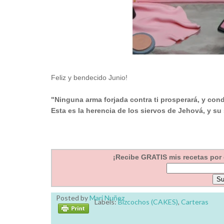
Feliz y bendecido Junio!
"Ninguna arma forjada contra ti prosperará, y cond
Esta es la herencia de los siervos de Jehová, y su
¡Recibe GRATIS mis recetas por e
Posted by
Mari Nuñez
Labels:
Bizcochos (CAKES)
,
Carteras