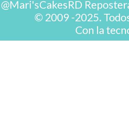
@Mari'sCakesRD Repostera d
© 2009 -2025. Todos
Con la tecn