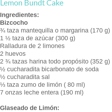
Lemon Bundt Cake
Ingredientes:
Bizcocho
¾ taza mantequilla o margarina (170 g)
1 ½ taza de azúcar (300 g)
Ralladura de 2 limones
2 huevos
2 ¾ tazas harina todo propósito (352 g)
½ cucharadita bicarbonato de soda
½ cucharadita sal
⅓ taza zumo de limón ( 80 ml)
7 onzas leche entera (190 ml)
Glaseado de Limón: