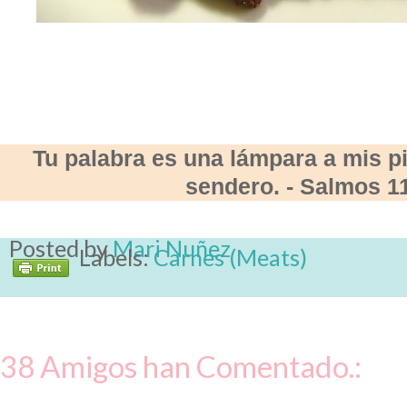
Tu palabra es una lámpara a mis pi
sendero. - Salmos 1
Posted by
Mari Nuñez
Labels:
Carnes (Meats)
38 Amigos han Comentado.: