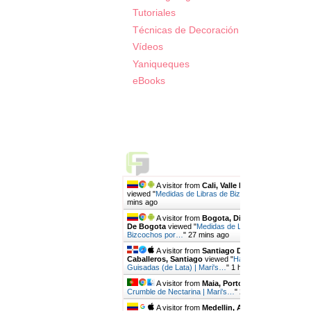
Tutoriales
Técnicas de Decoración
Vídeos
Yaniqueques
eBooks
Live Traffic Feed
A visitor from
Cali, Valle Del Cauca
viewed "
Medidas de Libras de Bizcochos por…
"
8
mins ago
A visitor from
Bogota, Distrito Capital
De Bogota
viewed "
Medidas de Libras de
Bizcochos por…
"
27 mins ago
A visitor from
Santiago De Los
Caballeros, Santiago
viewed "
Habichuelas
Guisadas (de Lata) | Mari's…
"
1 hr 24 mins ago
A visitor from
Maia, Porto
viewed "
Fruit
Crumble de Nectarina | Mari's…
"
2 hrs 7 mins ago
A visitor from
Medellin, Antioquia