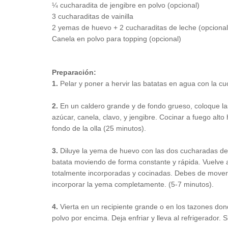
¼ cucharadita de jengibre en polvo (opcional)
3 cucharaditas de vainilla
2 yemas de huevo + 2 cucharaditas de leche (opcional
Canela en polvo para topping (opcional)
Preparación:
1.
Pelar
y poner a hervir las batatas en agua con la c
2.
En un caldero grande y de fondo grueso, coloque las 
azúcar, canela, clavo, y jengibre. Cocinar a fuego al
fondo de la olla (25 minutos).
3.
Diluye la yema de huevo con las dos cucharadas de l
batata moviendo de forma constante y rápida. Vuelve a
totalmente incorporadas y cocinadas. Debes de mover 
incorporar la yema completamente. (5-7 minutos).
4.
Vierta en un recipiente grande o en los tazones don
polvo por encima. Deja enfriar y lleva al refrigerador. Si