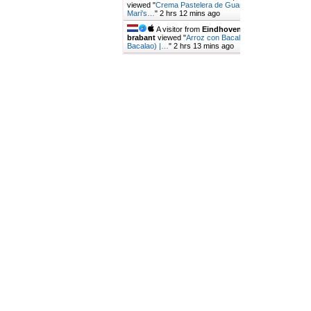
viewed "
Crema Pastelera de Guanábana |
Mari's…
"
2 hrs 12 mins ago
A visitor from
Eindhoven, Noord-
brabant
viewed "
Arroz con Bacalao (Locrio de
Bacalao) |…
"
2 hrs 13 mins ago
Get Script
Real Time
Tracking ON