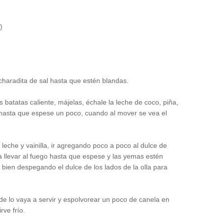
)
ucharadita de sal hasta que estén blandas.
batatas caliente, májelas, échale la leche de coco, piña,
to hasta que espese un poco, cuando al mover se vea el
eche y vainilla, ir agregando poco a poco al dulce de
 llevar al fuego hasta que espese y las yemas estén
bien despegando el dulce de los lados de la olla para
de lo vaya a servir y espolvorear un poco de canela en
rve frío.