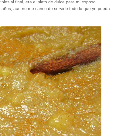
les al final, era el plato de dulce para mi esposo.
n años, aun no me canso de servirle todo lo que yo pueda