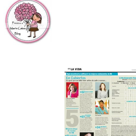
3q4SJlzQcaDu
Premios por Compañeros Bloggers