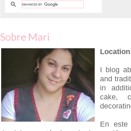
Sobre Mari
Location
I blog a
and tradi
in addit
cake, c
decoratin
En este 