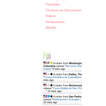
Tutoriales
Técnicas de Decoración
Vídeos
Yaniqueques
eBooks
Live Traffic Feed
A visitor from
Washington, District Of
Columbia
viewed "
Bizcocho Dominicano | Mari's
Cakes
"
9 mins ago
A visitor from
Dallas, Texas
viewed
"
Crema Pastelera de Guanábana | Mari's…
"
13
mins ago
A visitor from
Richmond, Virginia
viewed "
Carne Molida de Res (Picadillo de Res)
…
"
15 mins ago
A visitor from
San Pedro De Macoris
viewed "
Molondrones Guisados | Mari's Cakes
"
25 mins ago