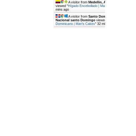
A visitor from
Medellin, Antioquia
viewed "
Hígado Encebollado | Mari's Cakes
"
27
mins ago
A visitor from
Santo Domingo, Distrito
Nacional santo Domingo
viewed "
Bizcocho
Dominicano | Mari's Cakes
"
32 mins ago
Get Script
Real Time
Tracking ON