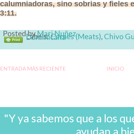
calumniadoras, sino sobrias y fieles 
3:11.
Posted by
Mari Nuñez
Labels:
Carnes (Meats)
,
Chivo Gu
Comida Típica Dominicana
ENTRADA MÁS RECIENTE
INICIO
"Y ya sabemos que a los que
ayudan a bi