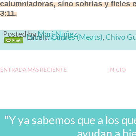
calumniadoras, sino sobrias y fieles 
3:11.
Posted by
Mari Nuñez
Labels:
Carnes (Meats)
,
Chivo Gu
Comida Típica Dominicana
ENTRADA MÁS RECIENTE
INICIO
"Y ya sabemos que a los que
ayudan a bi