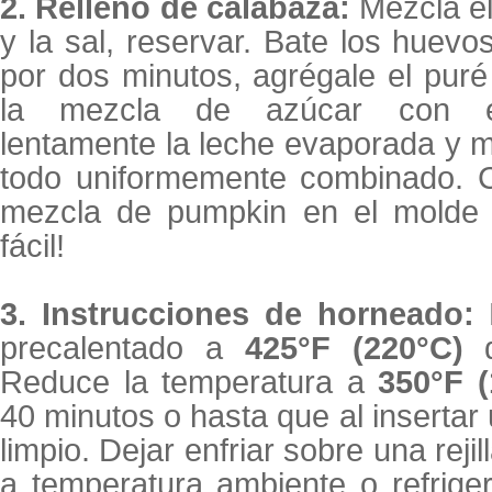
2. Relleno de calabaza:
Mezcla el
y la sal, reservar. Bate los huev
por dos minutos, agrégale el pur
la mezcla de azúcar con es
lentamente la leche evaporada y 
todo uniformemente combinado. C
mezcla de pumpkin en el molde d
fácil!
3. Instrucciones de horneado:
H
precalentado a
425°F (220°C)
d
Reduce la temperatura a
350°F (
40 minutos o hasta que al insertar 
limpio. Dejar enfriar sobre una reji
a temperatura ambiente o refrigera