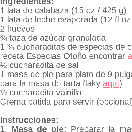
Ingredientes:
1 lata de calabaza (15 oz / 425 g)
1 lata de leche evaporada (12 fl oz
2 huevos
¾ taza de azúcar granulada
1 ¾ cucharaditas de especias de c
receta Especias Otoño encontrar
a
½ cucharadita de sal
1 masa de pie para plato de 9 pulg
para la masa de tarta flaky
aquí
)
½ cucharadita vainilla
Crema batida para servir (opcional
Instrucciones:
1
.
Masa de pie:
Preparar la ma