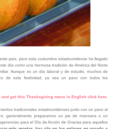
 este país, pero esta costumbre estadounidense ha llegado
e este día como una hermosa tradición de América del Norte
miliar. Aunque es un día laboral y de estudio, muchos de
ico de esta festividad, ya sea un pavo con todos los
t and get this Thanksgiving menu in English click here.
ientos tradicionales estadounidenses junto con un pavo al
tre, generalmente preparamos un pie de manzana o un
sugerencias para el Día de Acción de Gracias para aquellos
car más recetas, haz clic en los enlaces en rosado a