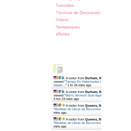
Tutoriales
Técnicas de Decoración
Vídeos
Yaniqueques
eBooks
Live Traffic Feed
A visitor from
Durham, North Carolina
viewed "
Tiempo De Habichuelas Con Dulce,
Sweet…
"
1 hr 26 mins ago
A visitor from
Durham, North Carolina
viewed "
Mari’s Vermont Style Apple Pie | Mari's…
"
3 hrs 23 mins ago
A visitor from
Queens, New York
viewed
"
Medidas de Libras de Bizcochos por…
"
3 hrs 45
mins ago
A visitor from
Queens, New York
viewed
"
Medidas de Libras de Bizcochos por…
"
4 hrs 29
mins ago