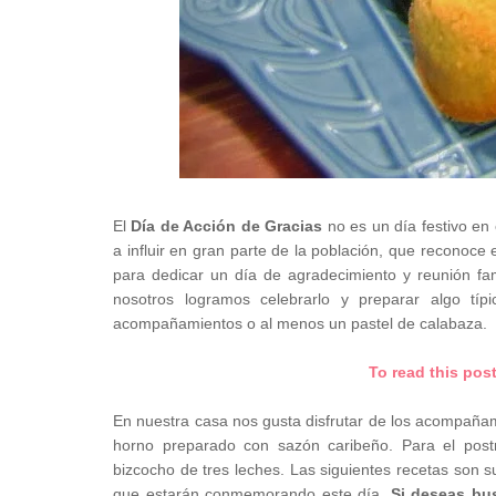
El
Día de Acción de Gracias
no es un día festivo en
a influir en gran parte de la población, que reconoc
para dedicar un día de agradecimiento y reunión fa
nosotros logramos celebrarlo y preparar algo típ
acompañamientos o al menos un pastel de calabaza.
To read this pos
En nuestra casa nos gusta disfrutar de los acompañam
horno preparado con sazón caribeño. Para el pos
bizcocho de tres leches. Las siguientes recetas son 
que estarán conmemorando este día.
Si deseas bus