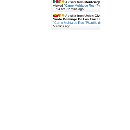
A visitor from
Monterrey, Nuevo Leon
viewed "
Carne Molida de Res (Picadillo de Res)
…
"
4 hrs 32 mins ago
A visitor from
Union Civica Popular,
Santo Domingo De Los Tsachilas
viewed
"
Carne Molida de Res (Picadillo de Res)…
"
4 hrs
53 mins ago
Get Script
Real Time
Tracking ON