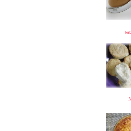
Her
B