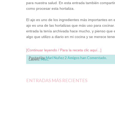
para nuestra salud. En esta entrada también comparti
como procesar esta hortaliza.
El ajo es uno de los ingredientes más importantes en
ajo es una de las hortalizas que más uso para cocinar. 
entrada la tenía archivada hace mucho, y pienso que es
algo que utilizo a diario en mi cocina y se merece tene
[Continuar leyendo / Para la receta clic aquí...]
Posted by
Mari Nuñez
2 Amigos han Comentado.
Labels:
Misc.
ENTRADAS MÁS RECIENTES