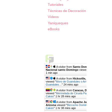
Tutoriales
Técnicas de Decoración
Vídeos
Yaniqueques
eBooks
Live Traffic Feed
A visitor from
Santo Domingo, Distrito
Nacional santo Domingo
viewed "
Mari's Cakes
"
1 min ago
A visitor from
Hicksville, New York
viewed "
Moro de Guandules o Arroz con
Guandules…
"
25 mins ago
A visitor from
Caracas, Distrito Capital
viewed "
Mermelada de Ciruela Pasa | Mari's
Cakes
"
1 hr 28 mins ago
A visitor from
Apache Junction,
Arizona
viewed "
Bizcocho Dominicano | Mari's
Cakes
"
1 hr 38 mins ago