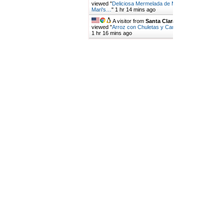
viewed "
Deliciosa Mermelada de Mango |
Mari's…
"
1 hr 14 mins ago
A visitor from
Santa Clara, California
viewed "
Arroz con Chuletas y Camarones, Un…
"
1 hr 16 mins ago
Get Script
Real Time
Tracking ON