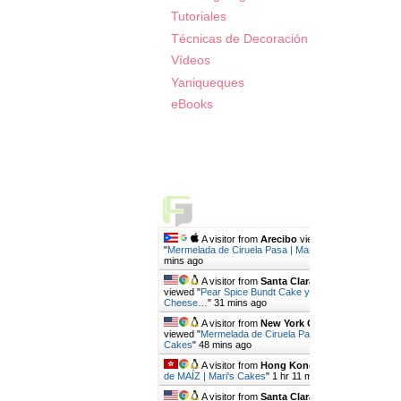
Tutoriales
Técnicas de Decoración
Vídeos
Yaniqueques
eBooks
Live Traffic Feed
A visitor from
Arecibo
viewed
"
Mermelada de Ciruela Pasa | Mari's Cakes
"
6
mins ago
A visitor from
Santa Clara, California
viewed "
Pear Spice Bundt Cake y Cream
Cheese…
"
31 mins ago
A visitor from
New York City, New York
viewed "
Mermelada de Ciruela Pasa | Mari's
Cakes
"
48 mins ago
A visitor from
Hong Kong
viewed "
PAN
de MAÍZ | Mari's Cakes
"
1 hr 11 mins ago
A visitor from
Santa Clara, California