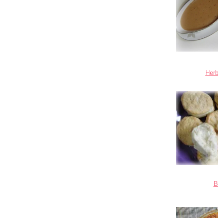
Her
B